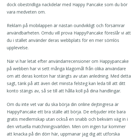
dock obestridliga nackdelar med Happy Pancake som du bör
vara medveten om.
Reklam på mobilappen är nästan oundvikligt och försämrar
användbarheten. Omdu vill prova HappyPancake föreslår vi att
du i stället använder deras webbplats för en mer sömlös
upplevelse.
När vi har letat efter användarrecensioner om Happypancake
på webben har vi sett många klagomål från olika användare
om att deras konton har stängts av utan anledning. Med detta
sagt, tänk på att även det minsta felsteg kan leda till att ditt
konto stängs av, så se till att hålla koll på dina handlingar.
Om du inte vet var du ska börja din online dejtingresa är
HappyPancake ett bra ställe att börja. De erbjuder inte bara
gratis medlemskap utan också en snabb och bekväm väg in i
den virtuella matchningsvärlden. Men om ingen tur kommer
att knacka på din dörr här, uppmanar jag dig att utforska