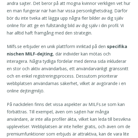
andra sajter. Det beror på att mogna kvinnor verkligen vet hur
en man fungerar när han har vissa personlighetsdrag. Därför
bör du inte tveka att lägga upp några fler bilder av dig själv
online för att ge en fullständig bild av dig själv i din profil. Vi
har alltid haft framgång med den strategin.
Milfs.se erbjuder en unik plattform inriktad på den
specifika
nischen MILF-dejting
, där individer kan mötas och
interagera. Några tydliga fördelar med denna sida inkluderar
en stor och aktiv användarbas, ett användarvänligt gränssnitt
och en enkel registreringsprocess. Dessutom prioriterar
webbplatsen användarnas säkerhet, vilket är avgörande i en
online dejtingmiljö.
På nackdelen finns det vissa aspekter av MILFs.se som kan
förbättras. Till exempel, även om sajten har många
användare, är inte alla profiler äkta, vilket kan leda till besvikna
upplevelser. Webbplatsen är inte heller gratis, och även om de
premiumfunktioner som erbjuds är attraktiva, kan de vara lite