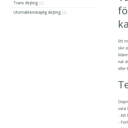
Trans dejting
(2)
fö
Utomäktenskaplig dejting
(3)
ka
Ett m
ske a
Männi
när d
eller
T
Depre
vara 
- Att
- För