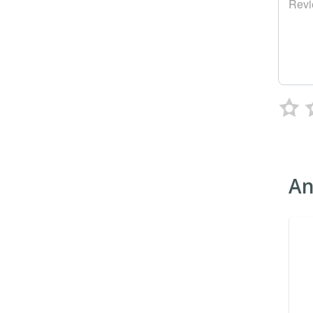
Rev
An