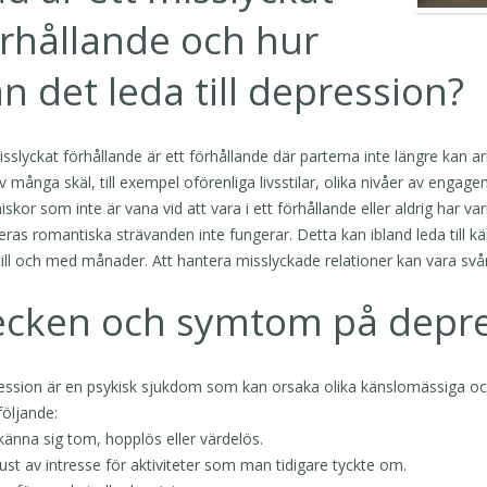
rhållande och hur
n det leda till depression?
isslyckat förhållande är ett förhållande där parterna inte längre ka
v många skäl, till exempel oförenliga livsstilar, olika nivåer av engage
skor som inte är vana vid att vara i ett förhållande eller aldrig har vari
eras romantiska strävanden inte fungerar. Detta kan ibland leda till 
 till och med månader. Att hantera misslyckade relationer kan vara svå
ecken och symtom på depre
ssion är en psykisk sjukdom som kan orsaka olika känslomässiga oc
följande:
 känna sig tom, hopplös eller värdelös.
lust av intresse för aktiviteter som man tidigare tyckte om.