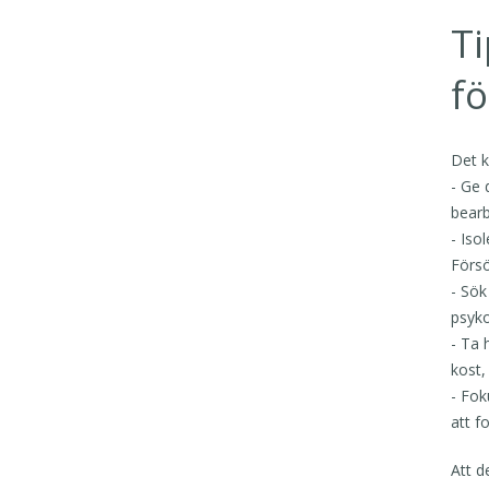
Ti
fö
Det k
- Ge 
bearb
- Iso
Försö
- Sök
psyko
- Ta 
kost,
- Fok
att f
Att d