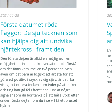
2024-11-28
20
Första datumet röda
V
flaggor: De sju tecknen som
S
kan hjälpa dig att undvika
a
hjärtekross i framtiden
En 
hel
Den första dejten är alltid en möjlighet - en
st
möjlighet att inleda en konversation och förstå
spä
om det finns kemi mellan två personer. Men
ana
även om det bara är logiskt att arbeta för att
kun
göra ett positivt intryck av dig själv, är det lika
rom
viktigt att notera tecken som tyder på att saker
och ting kan gå fel i framtiden. Här är några
signaler som du bör tänka på att hålla utkik efter
under första dejten om du inte vill få ett brustet
hjärta.