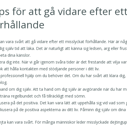
ps för att gå vidare efter et
rhållande
an vara svårt att gå vidare efter ett misslyckat förhållande. Här är nå
dig själv tid att läka. Det är naturligt att känna sig ledsen, arg eller fru
eta dina känslor.
lera dig inte. När vi går igenom svåra tider är det frestande att vilja
k att hålla kontakten med stödjande personer i ditt liv.
 professionell hjälp om du behöver det. Om du har svårt att klara dig, 
log.
hand om dig själv. Att ta hand om dig själv är avgörande när du har me
 träna regelbundet och få tillräckligt med sömn.
usera på det positiva. Det kan vara lätt att uppehålla sig vid vad som gi
okusera på de positiva aspekterna av ditt liv. Påminn dig själv om dina
ejta kan vara svårt. För många människor leder misslyckade dejtingu