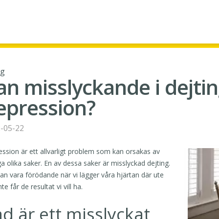
gg
an misslyckande i dejti
epression?
-05-22
ssion är ett allvarligt problem som kan orsakas av
 olika saker. En av dessa saker är misslyckad dejting.
an vara förödande när vi lägger våra hjärtan där ute
te får de resultat vi vill ha.
d är ett misslyckat