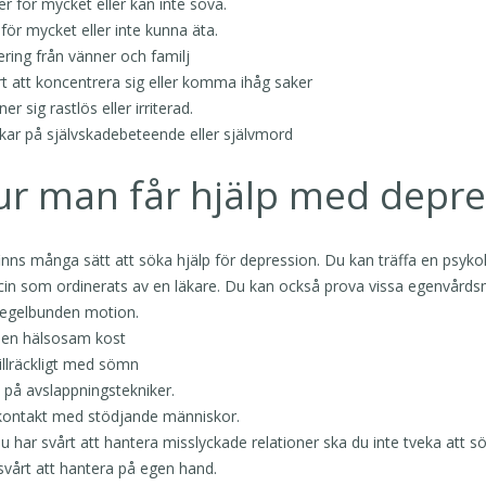
er för mycket eller kan inte sova.
 för mycket eller inte kunna äta.
lering från vänner och familj
rt att koncentrera sig eller komma ihåg saker
er sig rastlös eller irriterad.
kar på självskadebeteende eller självmord
ur man får hjälp med depre
inns många sätt att söka hjälp för depression. Du kan träffa en psykolog
in som ordinerats av en läkare. Du kan också prova vissa egenvårdsm
regelbunden motion.
 en hälsosam kost
tillräckligt med sömn
 på avslappningstekniker.
kontakt med stödjande människor.
 har svårt att hantera misslyckade relationer ska du inte tveka att sök
svårt att hantera på egen hand.