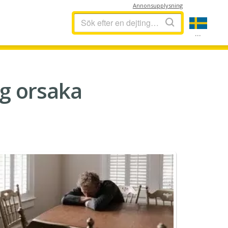
Annonsupplysning
...
ng orsaka