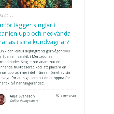
24-09-11
arför lägger singlar i
panien upp och nedvända
nanas i sina kundvagnar?
unik och lekfull dejtingtrend gör vågor över
a Spanien, särskilt i Mercadonas
ormarknader. Singlar har anammat en
nnande fruktbaserad kod: att placera en
nas upp och ner i det främre hörnet av sin
dvagn för att signalera att de är öppna för
antik. Så här fungerar det:
Anja Svensson
1 min read
Online datingexpert