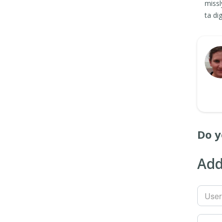
missl
ta di
Do y
Add
Use