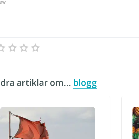
iew
dra artiklar om…
blogg