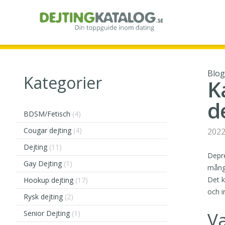
Blo
Kategorier
K
d
BDSM/Fetisch
(4)
Cougar dejting
(4)
2022
Dejting
(11)
Depre
Gay Dejting
(1)
många
Det k
Hookup dejting
(17)
och in
Rysk dejting
(2)
Va
Senior Dejting
(1)