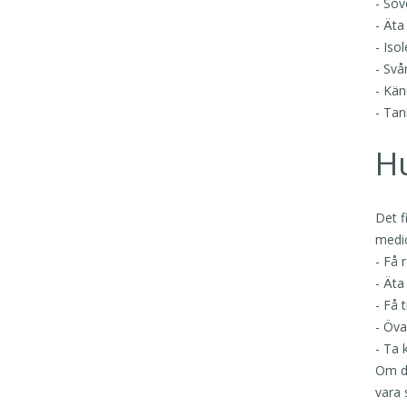
- Sov
- Äta
- Iso
- Svå
- Känn
- Tan
H
Det f
medic
- Få 
- Äta
- Få 
- Öva
- Ta 
Om du
vara 