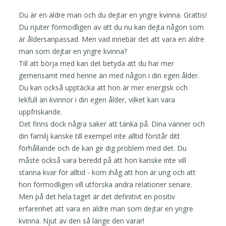
Du är en äldre man och du dejtar en yngre kvinna. Grattis!
Du njuter förmodligen av att du nu kan dejta någon som
är åldersanpassad. Men vad innebär det att vara en äldre
man som dejtar en yngre kvinna?
Till att börja med kan det betyda att du har mer
gemensamt med henne än med någon i din egen ålder.
Du kan också upptäcka att hon är mer energisk och
lekfull än kvinnor i din egen ålder, vilket kan vara
uppfriskande.
Det finns dock några saker att tänka på. Dina vänner och
din familj kanske till exempel inte alltid förstår ditt
förhållande och de kan ge dig problem med det. Du
måste också vara beredd på att hon kanske inte vill
stanna kvar för alltid - kom ihåg att hon är ung och att
hon förmodligen vill utforska andra relationer senare.
Men på det hela taget är det definitivt en positiv
erfarenhet att vara en äldre man som dejtar en yngre
kvinna. Njut av den så länge den varar!