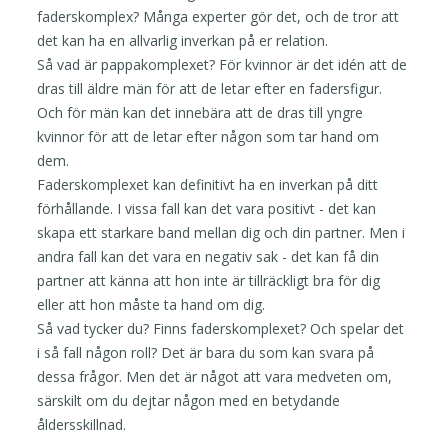
faderskomplex? Många experter gör det, och de tror att
det kan ha en allvarlig inverkan på er relation.
Så vad är pappakomplexet? För kvinnor är det idén att de
dras till äldre män för att de letar efter en fadersfigur.
Och för män kan det innebära att de dras till yngre
kvinnor för att de letar efter någon som tar hand om
dem.
Faderskomplexet kan definitivt ha en inverkan på ditt
förhållande. I vissa fall kan det vara positivt - det kan
skapa ett starkare band mellan dig och din partner. Men i
andra fall kan det vara en negativ sak - det kan få din
partner att känna att hon inte är tillräckligt bra för dig
eller att hon måste ta hand om dig.
Så vad tycker du? Finns faderskomplexet? Och spelar det
i så fall någon roll? Det är bara du som kan svara på
dessa frågor. Men det är något att vara medveten om,
särskilt om du dejtar någon med en betydande
åldersskillnad.