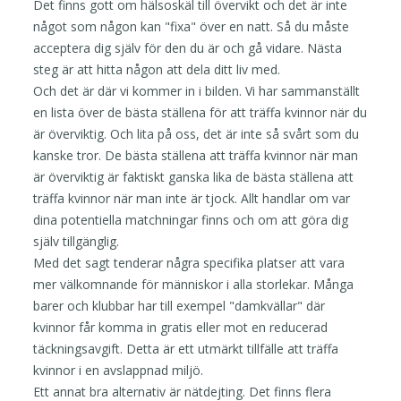
Det finns gott om hälsoskäl till övervikt och det är inte
något som någon kan "fixa" över en natt. Så du måste
acceptera dig själv för den du är och gå vidare. Nästa
steg är att hitta någon att dela ditt liv med.
Och det är där vi kommer in i bilden. Vi har sammanställt
en lista över de bästa ställena för att träffa kvinnor när du
är överviktig. Och lita på oss, det är inte så svårt som du
kanske tror. De bästa ställena att träffa kvinnor när man
är överviktig är faktiskt ganska lika de bästa ställena att
träffa kvinnor när man inte är tjock. Allt handlar om var
dina potentiella matchningar finns och om att göra dig
själv tillgänglig.
Med det sagt tenderar några specifika platser att vara
mer välkomnande för människor i alla storlekar. Många
barer och klubbar har till exempel "damkvällar" där
kvinnor får komma in gratis eller mot en reducerad
täckningsavgift. Detta är ett utmärkt tillfälle att träffa
kvinnor i en avslappnad miljö.
Ett annat bra alternativ är nätdejting. Det finns flera