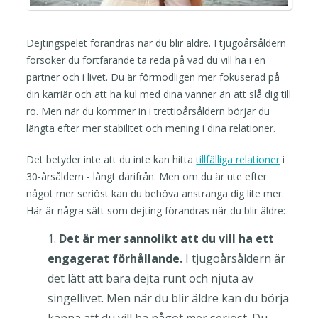
Dejtingspelet förändras när du blir äldre. I tjugoårsåldern
försöker du fortfarande ta reda på vad du vill ha i en
partner och i livet. Du är förmodligen mer fokuserad på
din karriär och att ha kul med dina vänner än att slå dig till
ro. Men när du kommer in i trettioårsåldern börjar du
längta efter mer stabilitet och mening i dina relationer.
Det betyder inte att du inte kan hitta
tillfälliga relationer
i
30-årsåldern - långt därifrån. Men om du är ute efter
något mer seriöst kan du behöva anstränga dig lite mer.
Här är några sätt som dejting förändras när du blir äldre:
Det är mer sannolikt att du vill ha ett
engagerat förhållande.
I tjugoårsåldern är
det lätt att bara dejta runt och njuta av
singellivet. Men när du blir äldre kan du börja
känna att du vill ha något mer seriöst. Du