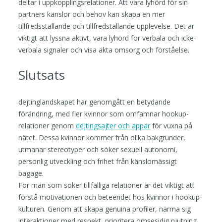
deltar i uppkopplingsrelationer. Att vara lyhörd för sin
partners känslor och behov kan skapa en mer
tillfredsställande och tillfredställande upplevelse. Det är
viktigt att lyssna aktivt, vara lyhörd för verbala och icke-
verbala signaler och visa äkta omsorg och förståelse.
Slutsats
dejtinglandskapet har genomgått en betydande
förändring, med fler kvinnor som omfamnar hookup-
relationer genom
dejtingsajter och appar
för vuxna på
nätet. Dessa kvinnor kommer från olika bakgrunder,
utmanar stereotyper och söker sexuell autonomi,
personlig utveckling och frihet från känslomässigt
bagage.
För män som söker tillfälliga relationer är det viktigt att
förstå motivationen och beteendet hos kvinnor i hookup-
kulturen. Genom att skapa genuina profiler, närma sig
interaktioner med respekt, prioritera ömsesidig njutning,