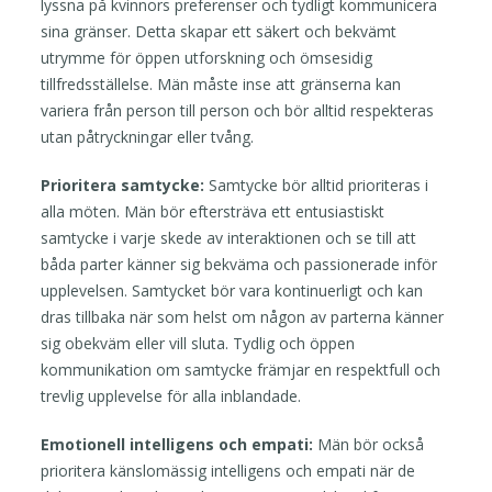
lyssna på kvinnors preferenser och tydligt kommunicera
sina gränser. Detta skapar ett säkert och bekvämt
utrymme för öppen utforskning och ömsesidig
tillfredsställelse. Män måste inse att gränserna kan
variera från person till person och bör alltid respekteras
utan påtryckningar eller tvång.
Prioritera samtycke:
Samtycke bör alltid prioriteras i
alla möten. Män bör eftersträva ett entusiastiskt
samtycke i varje skede av interaktionen och se till att
båda parter känner sig bekväma och passionerade inför
upplevelsen. Samtycket bör vara kontinuerligt och kan
dras tillbaka när som helst om någon av parterna känner
sig obekväm eller vill sluta. Tydlig och öppen
kommunikation om samtycke främjar en respektfull och
trevlig upplevelse för alla inblandade.
Emotionell intelligens och empati:
Män bör också
prioritera känslomässig intelligens och empati när de