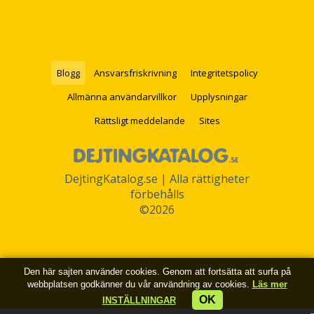
Blogg
Ansvarsfriskrivning
Integritetspolicy
Allmänna användarvillkor
Upplysningar
Rättsligt meddelande
Sites
DejtingKatalog.se | Alla rättigheter
förbehålls
©2026
Den här sajten använder cookies. Genom att fortsätta att surfa på
webbplatsen godkänner du vår användning av cookies.
Läs mer
OK
INSTÄLLNINGAR