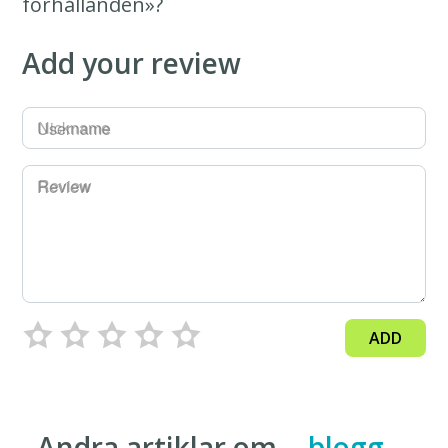
förhållanden»?
Add your review
Username
Review
ADD
Andra artiklar om…
blogg